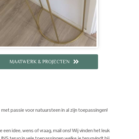
MAATWERK & PROJECTEN
met passie voor natuursteen in al zijn toepassingen!
je een idee, wens of vraag, mail ons! Wij vinden het leuk
NS terug in vele toepassingen welke je terugvindt bij