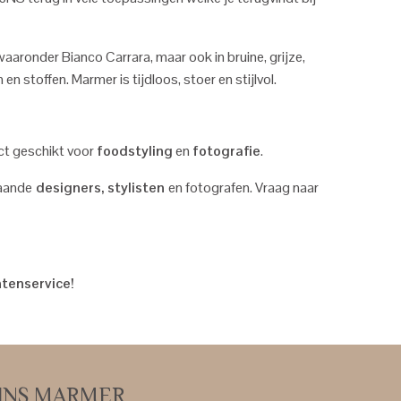
waaronder Bianco Carrara, maar ook in bruine, grijze,
n stoffen. Marmer is tijdloos, stoer en stijlvol.
ect geschikt voor
foodstyling
en
fotografie
.
taande
designers, stylisten
en fotografen. Vraag naar
ntenservice!
IJNS MARMER