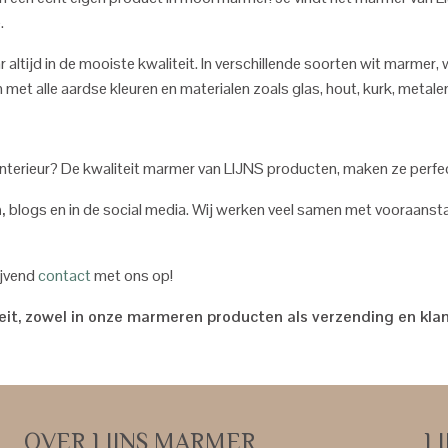
.
ltijd in de mooiste kwaliteit. In verschillende soorten wit marmer, 
met alle aardse kleuren en materialen zoals glas, hout, kurk, metalen e
je interieur? De kwaliteit marmer van LIJNS producten, maken ze perf
n,
blogs en in de social media. Wij werken veel samen met vooraans
ijvend
contact
met ons op!
teit, zowel in onze marmeren producten als verzending en kla
OVER LIJNS MARMER
L