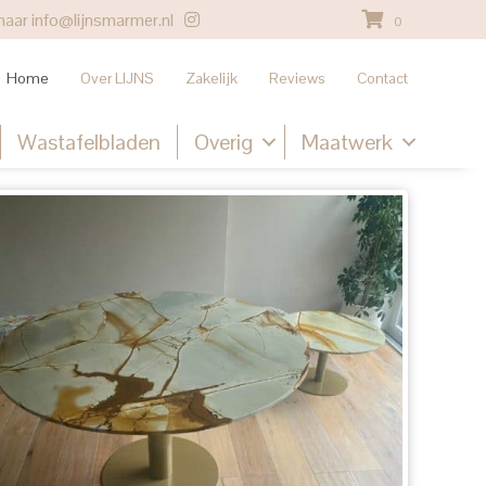
naar
info@lijnsmarmer.nl
0
Home
Over LIJNS
Zakelijk
Reviews
Contact
Wastafelbladen
Overig
Maatwerk