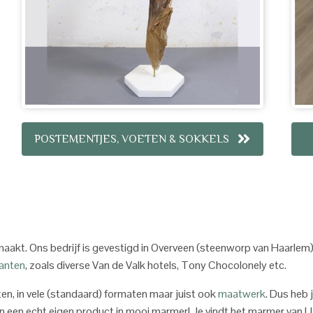
POSTEMENTJES, VOETEN & SOKKELS
akt. Ons bedrijf is gevestigd in Overveen (steenworp van Haarlem) 
lanten
, zoals diverse Van de Valk hotels, Tony Chocolonely etc.
ten, in vele (standaard) formaten maar juist ook
maatwerk
. Dus heb 
 een echt eigen product in mooi marmer! Je vindt het marmer van LIJ