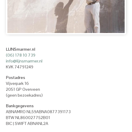
LIJNSmarmer.nl
(06) 178 10 739
info@lijnsmarmer.nl
KVK 74791249
Postadres
Vijverpark 16
2051 GP Overveen
(geen bezoekadres)
Bankgegevens
ABNAMRO NL59ABNA0877391173
BTW NL860027752B01
BIC | SWIFT ABNANL2A