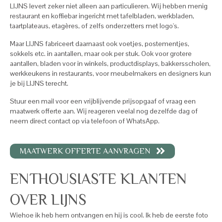
LIJNS levert zeker niet alleen aan particulieren. Wij hebben menig
restaurant en koffiebar ingericht met tafelbladen, werkbladen,
taartplateaus, etagères, of zelfs onderzetters met logo's.
Maar LIJNS fabriceert daarnaast ook voetjes, postementjes,
sokkels etc. in aantallen, maar ook per stuk. Ook voor grotere
aantallen, bladen voor in winkels, productdisplays, bakkersscholen,
werkkeukens in restaurants, voor meubelmakers en designers kun
je bij LIJNS terecht.
Stuur een mail voor een vrijblijvende prijsopgaaf of vraag een
maatwerk offerte aan. Wij reageren veelal nog dezelfde dag of
neem direct contact op via telefoon of WhatsApp.
MAATWERK OFFERTE AANVRAGEN
ENTHOUSIASTE KLANTEN
OVER LIJNS
Wiehoe ik heb hem ontvangen en hij is cool. Ik heb de eerste foto
De 