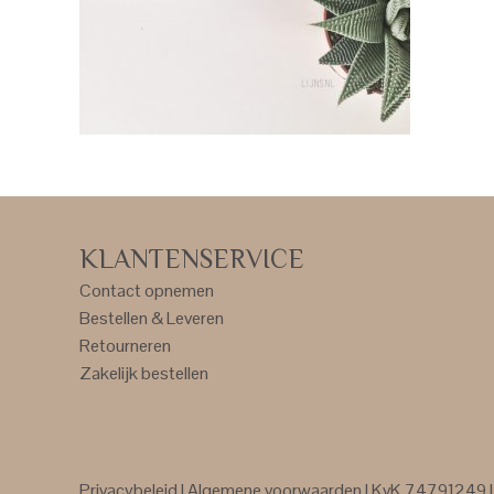
KLANTENSERVICE
Contact opnemen
Bestellen & Leveren
Retourneren
Zakelijk bestellen
Privacybeleid
|
Algemene voorwaarden
| KvK 74791249 | 