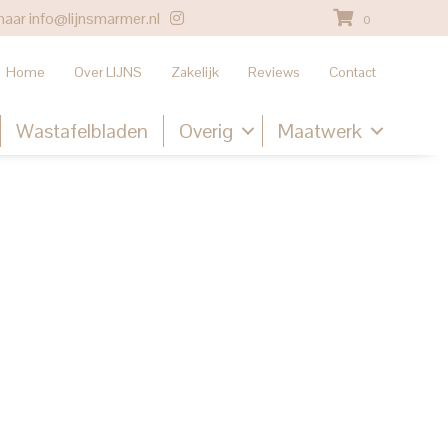
naar
info@lijnsmarmer.nl
0
Home
Over LIJNS
Zakelijk
Reviews
Contact
Wastafelbladen
Overig
Maatwerk