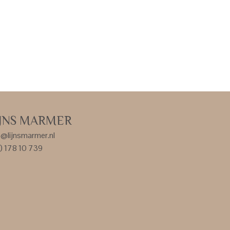
IJNS MARMER
o@lijnsmarmer.nl
) 178 10 739