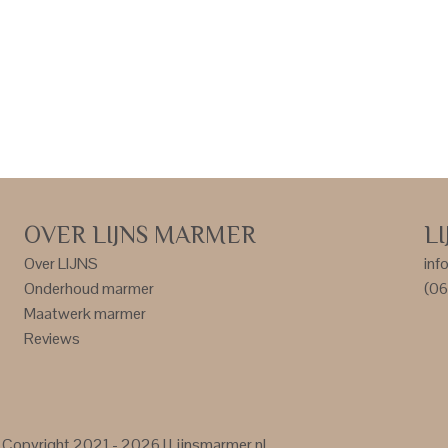
OVER LIJNS MARMER
L
Over LIJNS
inf
Onderhoud marmer
(06
Maatwerk marmer
Reviews
Copyright 2021 - 2026 | Lijnsmarmer.nl