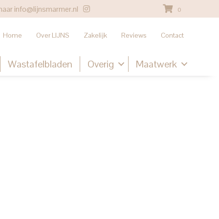
naar
info@lijnsmarmer.nl
0
Home
Over LIJNS
Zakelijk
Reviews
Contact
Wastafelbladen
Overig
Maatwerk