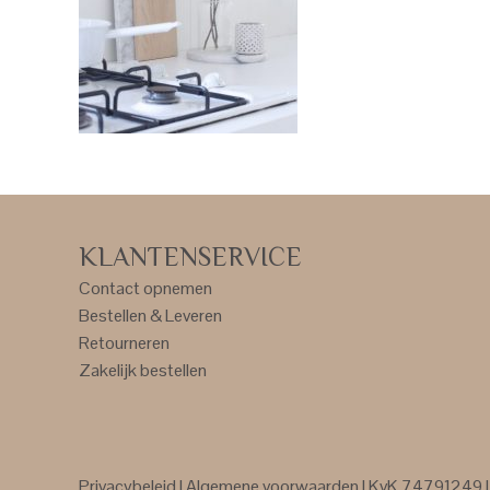
KLANTENSERVICE
Contact opnemen
Bestellen & Leveren
Retourneren
Zakelijk bestellen
Privacybeleid
|
Algemene voorwaarden
| KvK 74791249 | 