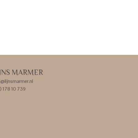
IJNS MARMER
o@lijnsmarmer.nl
) 178 10 739