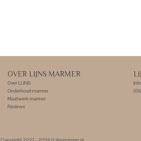
OVER LIJNS MARMER
L
Over LIJNS
inf
Onderhoud marmer
(06
Maatwerk marmer
Reviews
Copyright 2021 - 2026 | Lijnsmarmer.nl