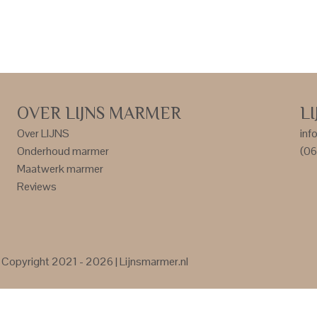
OVER LIJNS MARMER
L
Over LIJNS
inf
Onderhoud marmer
(06
Maatwerk marmer
Reviews
Copyright 2021 - 2026 | Lijnsmarmer.nl