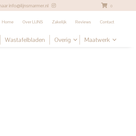
naar
info@lijnsmarmer.nl
0
Home
Over LIJNS
Zakelijk
Reviews
Contact
Wastafelbladen
Overig
Maatwerk