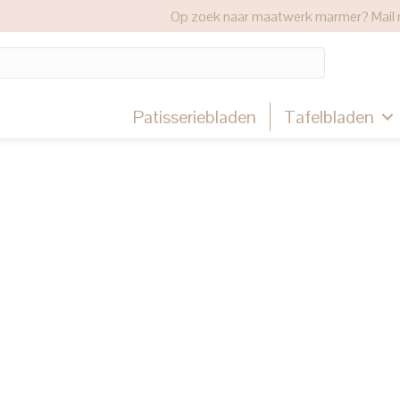
Op zoek naar maatwerk marmer? Mail 
Patisseriebladen
Tafelbladen