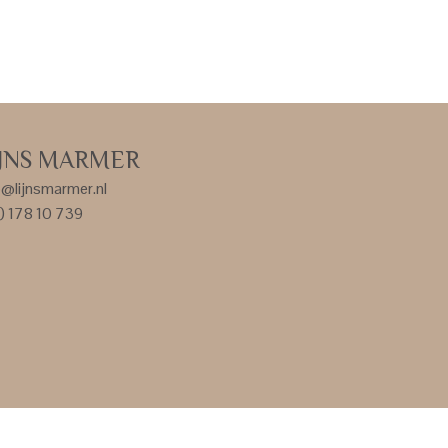
IJNS MARMER
o@lijnsmarmer.nl
) 178 10 739