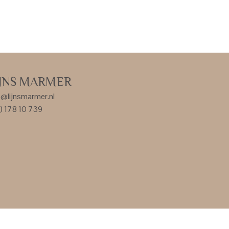
IJNS MARMER
o@lijnsmarmer.nl
) 178 10 739