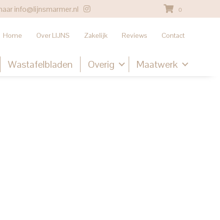
naar
info@lijnsmarmer.nl
0
Home
Over LIJNS
Zakelijk
Reviews
Contact
Wastafelbladen
Overig
Maatwerk