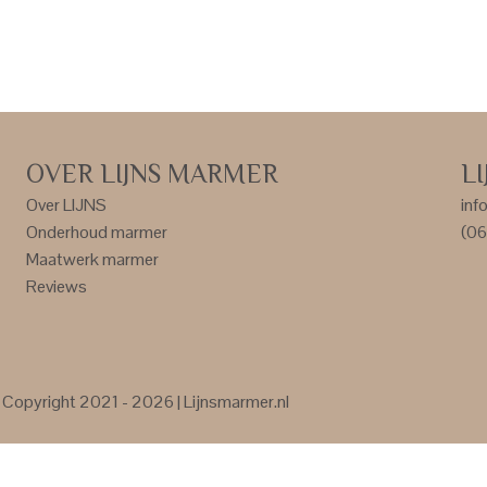
OVER LIJNS MARMER
L
Over LIJNS
inf
Onderhoud marmer
(06
Maatwerk marmer
Reviews
Copyright 2021 - 2026 | Lijnsmarmer.nl