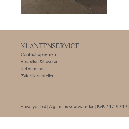
KLANTENSERVICE
Contact opnemen
Bestellen & Leveren
Retourneren
Zakelijk bestellen
Privacybeleid
|
Algemene voorwaarden
| KvK 74791249 | 