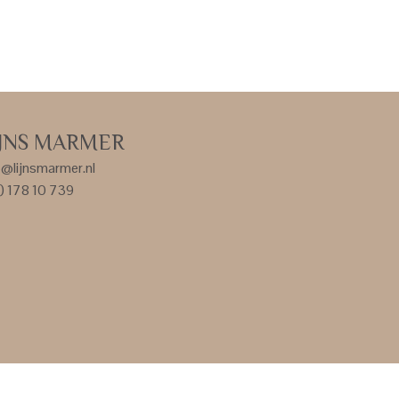
IJNS MARMER
o@lijnsmarmer.nl
) 178 10 739