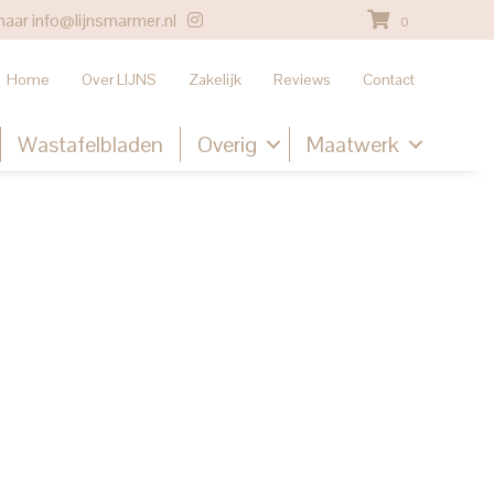
naar
info@lijnsmarmer.nl
0
Home
Over LIJNS
Zakelijk
Reviews
Contact
Wastafelbladen
Overig
Maatwerk