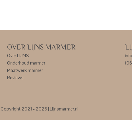
OVER LIJNS MARMER
L
Over LIJNS
inf
Onderhoud marmer
(06
Maatwerk marmer
Reviews
Copyright 2021 - 2026 | Lijnsmarmer.nl