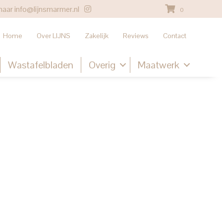
naar
info@lijnsmarmer.nl
0
Home
Over LIJNS
Zakelijk
Reviews
Contact
Wastafelbladen
Overig
Maatwerk