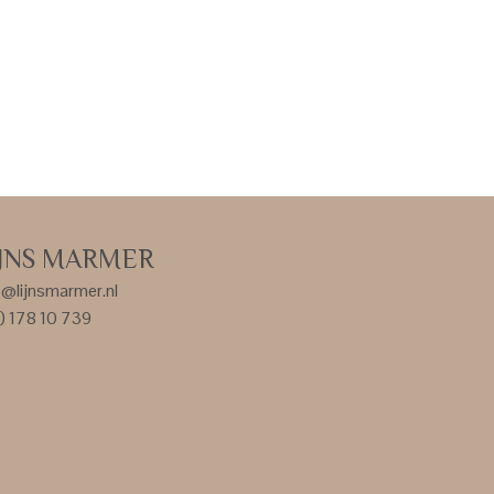
IJNS MARMER
o@lijnsmarmer.nl
) 178 10 739