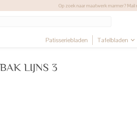
Op zoek naar maatwerk marmer? Mail 
Patisseriebladen
Tafelbladen
AK LIJNS 3