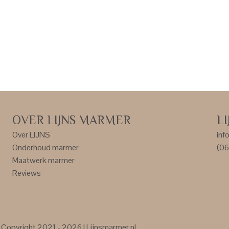
OVER LIJNS MARMER
L
Over LIJNS
inf
Onderhoud marmer
(06
Maatwerk marmer
Reviews
Copyright 2021 - 2026 | Lijnsmarmer.nl