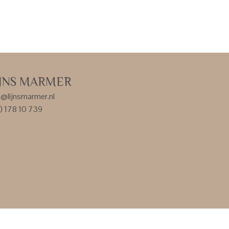
IJNS MARMER
o@lijnsmarmer.nl
) 178 10 739