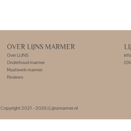
OVER LIJNS MARMER
L
Over LIJNS
inf
Onderhoud marmer
(06
Maatwerk marmer
Reviews
Copyright 2021 - 2026 | Lijnsmarmer.nl