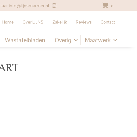
naar
info@lijnsmarmer.nl
0
Home
Over LIJNS
Zakelijk
Reviews
Contact
Wastafelbladen
Overig
Maatwerk
WART