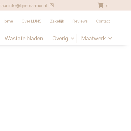
naar
info@lijnsmarmer.nl
0
Home
Over LIJNS
Zakelijk
Reviews
Contact
Wastafelbladen
Overig
Maatwerk