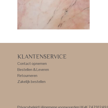
KLANTENSERVICE
Contact opnemen
Bestellen & Leveren
Retourneren
Zakelijk bestellen
Privacybeleid
|
Algemene voorwaarden
| KvK 74791249 | 