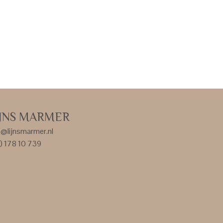
IJNS MARMER
o@lijnsmarmer.nl
) 178 10 739