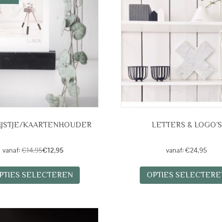
IJSTJE/KAARTENHOUDER
LETTERS & LOGO’S
vanaf:
€
14,95
€
12,95
vanaf:
€
24,95
Dit
PTIES SELECTEREN
OPTIES SELECTERE
product
heeft
meerdere
variaties.