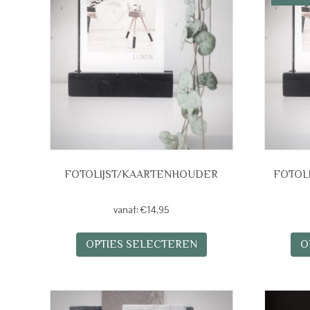
FOTOLIJST/KAARTENHOUDER
FOTOL
vanaf:
€
14,95
Dit
OPTIES SELECTEREN
O
product
heeft
meerdere
variaties.