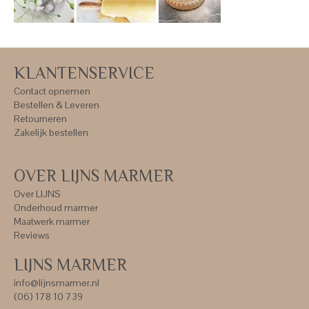
KLANTENSERVICE
Contact opnemen
Bestellen & Leveren
Retourneren
Zakelijk bestellen
OVER LIJNS MARMER
Over LIJNS
Onderhoud marmer
Maatwerk marmer
Reviews
LIJNS MARMER
info@lijnsmarmer.nl
(06) 178 10 739