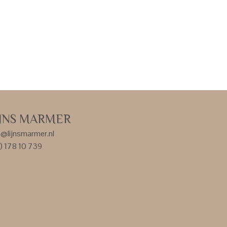
IJNS MARMER
o@lijnsmarmer.nl
) 178 10 739