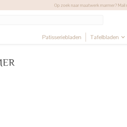
Op zoek naar maatwerk marmer? Mail 
Patisseriebladen
Tafelbladen
MER