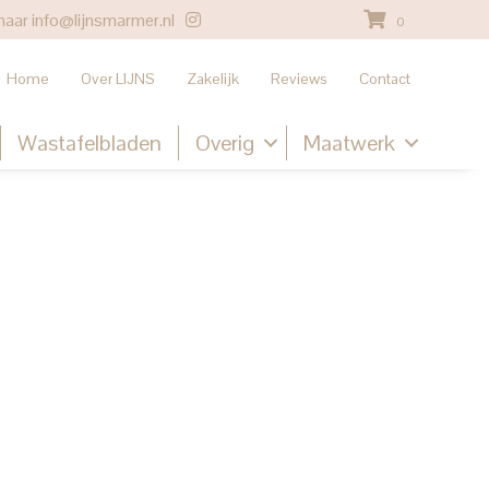
naar
info@lijnsmarmer.nl
0
Home
Over LIJNS
Zakelijk
Reviews
Contact
Wastafelbladen
Overig
Maatwerk