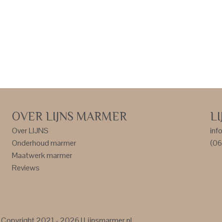
OVER LIJNS MARMER
L
Over LIJNS
inf
Onderhoud marmer
(06
Maatwerk marmer
Reviews
Copyright 2021 - 2026 | Lijnsmarmer.nl