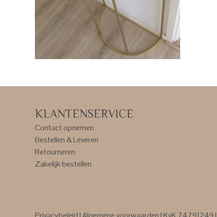
KLANTENSERVICE
Contact opnemen
Bestellen & Leveren
Retourneren
Zakelijk bestellen
Privacybeleid
|
Algemene voorwaarden
| KvK 74791249 | 