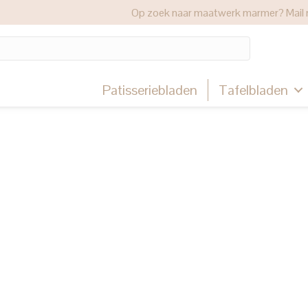
Op zoek naar maatwerk marmer? Mail 
Patisseriebladen
Tafelbladen