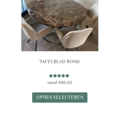
TAFELBLAD ROND
Gewaardeerd
vanaf:
€
85,00
5.00
uit 5
Dit
OPTIES SELECTEREN
product
heeft
meerdere
variaties.
Deze