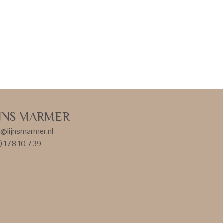
IJNS MARMER
o@lijnsmarmer.nl
) 178 10 739