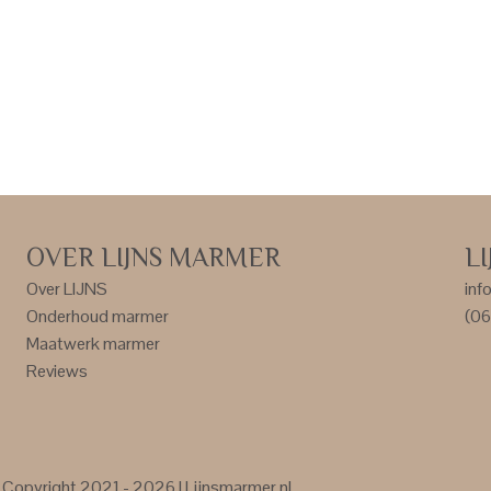
OVER LIJNS MARMER
L
Over LIJNS
inf
Onderhoud marmer
(06
Maatwerk marmer
Reviews
Copyright 2021 - 2026 | Lijnsmarmer.nl