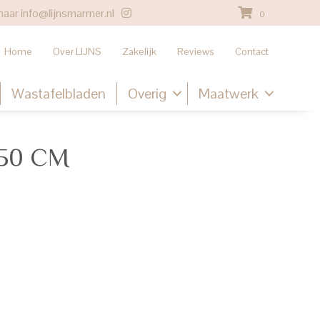
naar
info@lijnsmarmer.nl
0
Home
Over LIJNS
Zakelijk
Reviews
Contact
Wastafelbladen
Overig
Maatwerk
50 CM